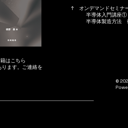
↑ オンデマンドセミナ
半導体入門講座①
​ 半導体製造方法 
書籍はこちら
あります。ご連絡を
© 20
Power