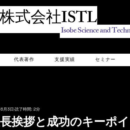
株式会社ISTL
Isobe Science and Techn
代表著作
支援実績
セミナー
年6月3日
読了時間: 2分
の社長挨拶と成功のキーポ