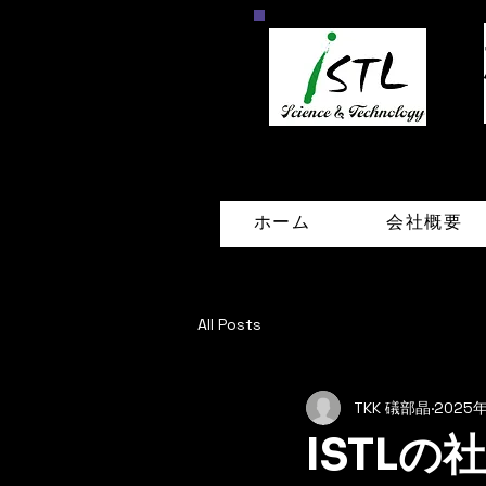
ホーム
会社概要
All Posts
TKK 礒部晶
2025
ISTL