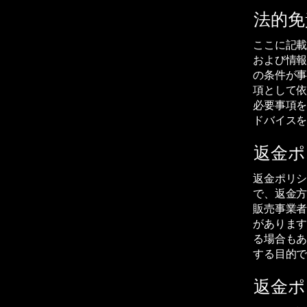
法的免
ここに記
および情
の条件が
項として
必要事項
ドバイス
返金ポ
返金ポリ
で、返金
販売事業
がありま
る場合も
する目的
返金ポ