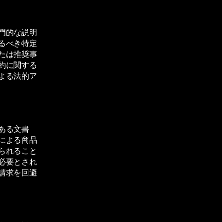
門的な説明
るべき特定
たは推奨事
約に関する
よる法的ア
ある文書
による商品
られること
必要とされ
請求を回避