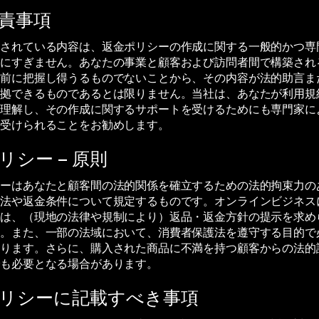
責事項
載されている内容は、返金ポリシーの作成に関する一般的かつ専
報にすぎません。あなたの事業と顧客および訪問者間で構築され
事前に把握し得うるものでないことから、その内容が法的助言ま
依拠できるものであるとは限りません。当社は、あなたが利用規
を理解し、その作成に関するサポートを受けるためにも専門家に
を受けられることをお勧めします。
リシー – 原則
シーはあなたと顧客間の法的関係を確立するための法的拘束力の
方法や返金条件について規定するものです。オンラインビジネス
者は、（現地の法律や規制により）返品・返金方針の提示を求め
す。また、一部の法域において、消費者保護法を遵守する目的で
あります。さらに、購入された商品に不満を持つ顧客からの法的
でも必要となる場合があります。
リシーに記載すべき事項