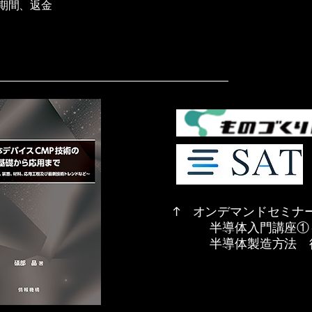
期間、返金
↑ オンデマンドセミナ
半導体入門講座①
​ 半導体製造方法 