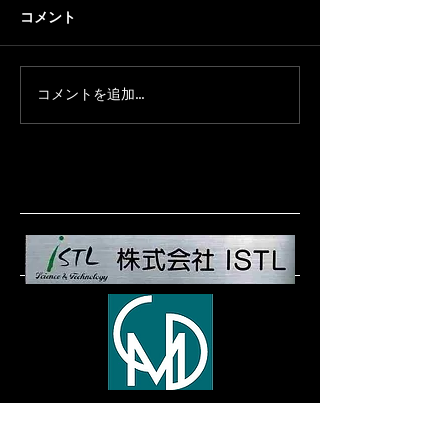
コメント
コメントを追加…
ISTLの社長挨拶と成功の
ISTLのセミナー
キーポイント
半導体業界の最
<連 絡先>
〒243-0039 神奈 川県 厚木市温水